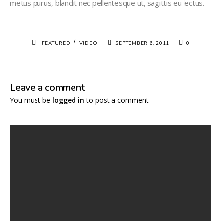
metus purus, blandit nec pellentesque ut, sagittis eu lectus.
/
FEATURED
VIDEO
SEPTEMBER 6, 2011
0
Leave a comment
You must be
logged in
to post a comment.
Jane Doe
Even the all-powerful Pointing has no control about the
blind texts it is an almost unorthographic life. One day
however a small line of blind text by the name of lorem
Ipsum decided to leave for the far world of grammar.